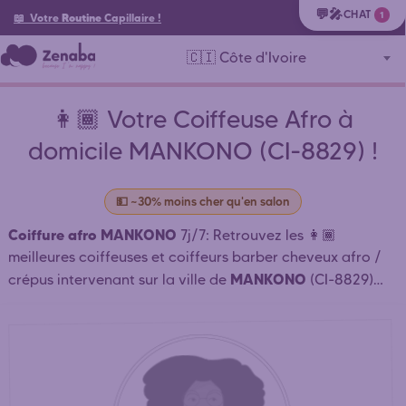
💬🎤
CHAT
1
📖 Votre
Routine
Capillaire
!
🇨🇮 Côte d'Ivoire
👩🏾 Votre Coiffeuse Afro à
domicile MANKONO (CI-8829) !
💵 ~30% moins cher qu'en salon
Coiffure afro MANKONO
7j/7: Retrouvez les 👩🏾
meilleures coiffeuses et coiffeurs barber cheveux afro /
MANKONO
crépus intervenant sur la ville de
(CI-8829)
CI-VB-BK BOUAKE
VALLEE-DU-
dans le departement
(
BANDAMA
) et à proximité qui coiffent à domicile ou en
salon: tresses africaines, tissage, dreadlocks MANKONO .
⏱️ Mise en relation rapide. Réservation simple et rapide.
Prenez rendez-vous en ligne 24h/24 Contactez