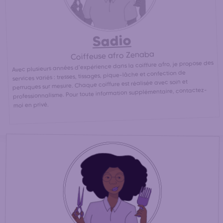
Sadio
Coiffeuse afro Zenaba
Avec plusieurs années d'expérience dans la coiffure afro, je propose des
services variés : tresses, tissages, pique-lâche et confection de
perruques sur mesure. Chaque coiffure est réalisée avec soin et
professionnalisme. Pour toute information supplémentaire, contactez-
moi en privé.